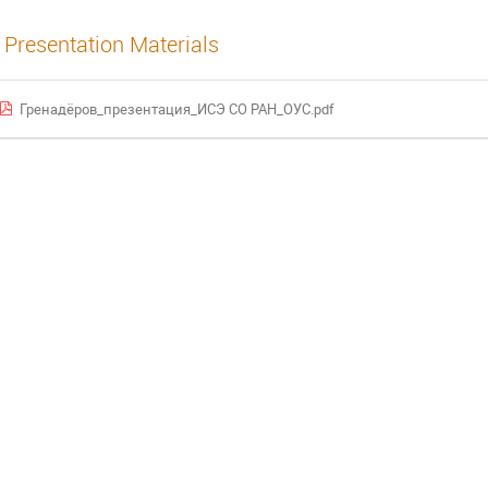
Presentation Materials
Гренадёров_презентация_ИСЭ СО РАН_ОУС.pdf