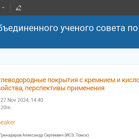
бъединенного ученого совета п
глеводородные покрытия с кремнием и кисло
войства, перспективы применения
27 Nov 2024, 14:40
20m
eaker
Гренадеров Александр Сергеевич (ИСЭ, Томск)