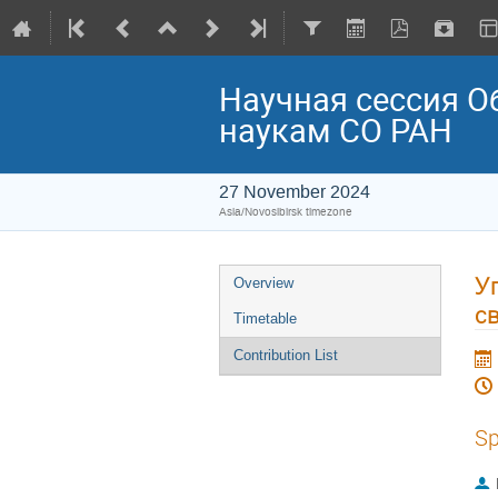
Научная сессия О
наукам СО РАН
27 November 2024
Asia/Novosibirsk timezone
У
Overview
с
Timetable
Contribution List
Sp