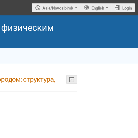
Asia/Novosibirsk
English
Login
о физическим
родом: структура,