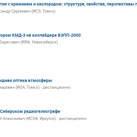
ия с кремнием и кислородом: структура, свойства, перспективы
сандр Сергеевич (ИСЭ, Томск)
тором КМД-3 на коллайдере ВЭПП-2000
Борисович (ИЯФ, Новосибирск)
ндная оптика атмосферы
арович (ИОА, Томск) - дистанционно
 Сибирском радиогелиографе
й Алексеевич (ИСЗФ, Иркутск) - дистанционно