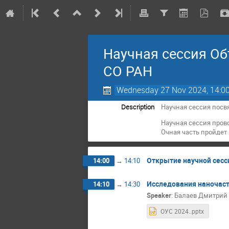
Научная сессия Об
СО РАН
Wednesday 27 Nov 2024, 14:0
Description
Научная сессия пос
Научная сессия пров
Очная часть пройдет
Открытие научной сесс
14:00
→
14:10
Исследования наночаст
14:10
→
14:30
Speaker
:
Балаев Дмитрий 
ОУС 2024..pptx