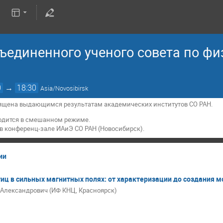
ъединенного ученого совета по ф
0
→
18:30
Asia/Novosibirsk
вящена
выдающимся результатам академических институтов СО РАН
.
одится в смешанном режиме.
 в конференц-зале ИАиЭ СО РАН (Новосибирск).
ии
иц в сильных магнитных полях: от характеризации до создания м
Александрович (ИФ КНЦ, Красноярск)