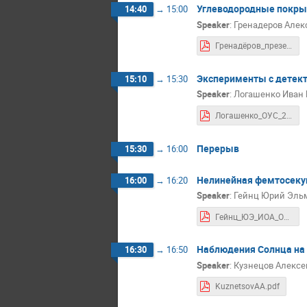
Углеводородные покрыт
14:40
→
15:00
Speaker
:
Гренадеров Алек
Гренадёров_презентация_ИСЭ СО РАН_ОУС.pdf
Эксперименты с детек
15:10
→
15:30
Speaker
:
Логашенко Иван 
Логашенко_ОУС_2024.pdf
Перерыв
15:30
→
16:00
Нелинейная фемтосеку
16:00
→
16:20
Speaker
:
Гейнц Юрий Эльм
Гейнц_ЮЭ_ИОА_ОУС-2024.pdf
Наблюдения Солнца на
16:30
→
16:50
Speaker
:
Кузнецов Алексе
KuznetsovAA.pdf