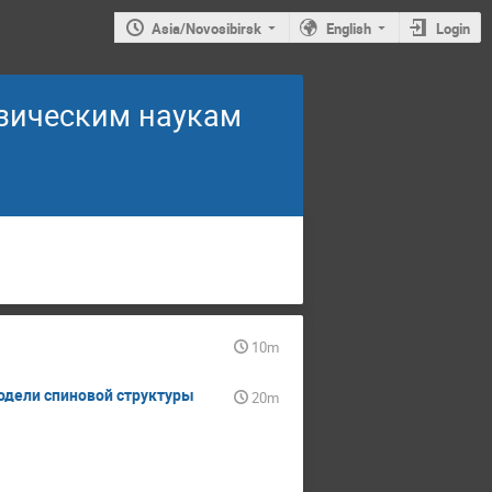
Asia/Novosibirsk
English
Login
изическим наукам
10m
одели спиновой структуры
20m