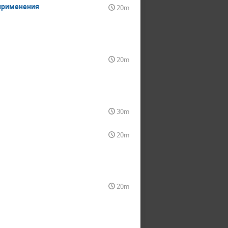
 применения
20m
20m
30m
20m
20m