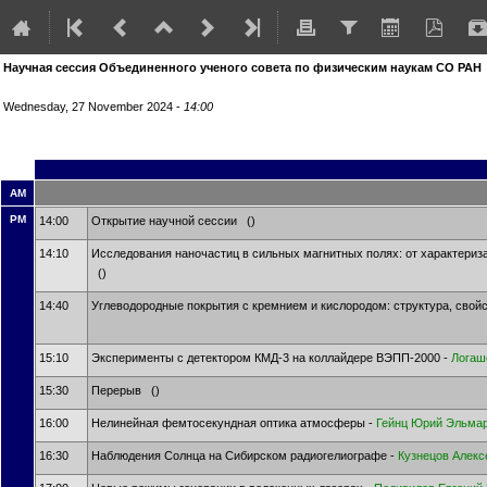
Научная сессия Объединенного ученого совета по физическим наукам СО РАН
Wednesday, 27 November 2024 -
14:00
AM
PM
14:00
Открытие научной сессии ()
14:10
Исследования наночастиц в сильных магнитных полях: от характериз
()
14:40
Углеводородные покрытия с кремнием и кислородом: структура, свой
15:10
Эксперименты с детектором КМД-3 на коллайдере ВЭПП-2000 -
Логаш
15:30
Перерыв ()
16:00
Нелинейная фемтосекундная оптика атмосферы -
Гейнц Юрий Эльмар
16:30
Наблюдения Солнца на Сибирском радиогелиографе -
Кузнецов Алекс