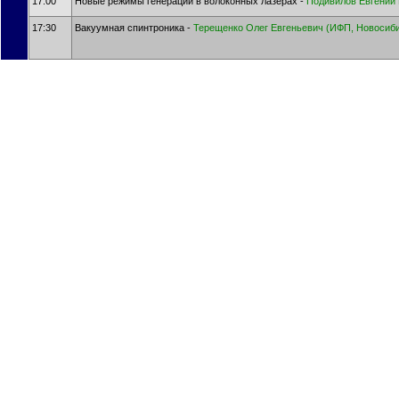
17:00
Новые режимы генерации в волоконных лазерах -
Подивилов Евгений
17:30
Вакуумная спинтроника -
Терещенко Олег Евгеньевич (ИФП, Новосиби