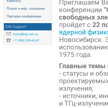
Приглашаем Ва
Комитеты
конференции
“
Плакат и инф. сообщения
свободных элек
Партнеры конференции
пройдет с
22
по
Site Support
ядерной физики
kuzin@inp.nsk.su
Новосибирск. Э
+7 (383) 329-41-67
использованию
1975 года.
Главные темы
- статусы и о
проектируемых
излучения;
- источники, и
и ТГц-излучени