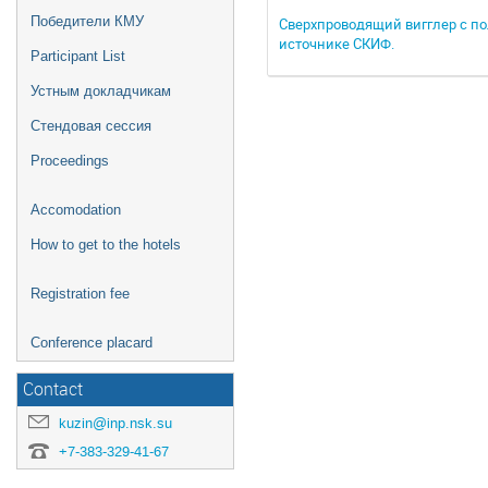
Победители КМУ
Сверхпроводящий вигглер с по
источнике СКИФ.
Participant List
Устным докладчикам
Стендовая сессия
Proceedings
Accomodation
How to get to the hotels
Registration fee
Conference placard
Contact
kuzin@inp.nsk.su
+7-383-329-41-67