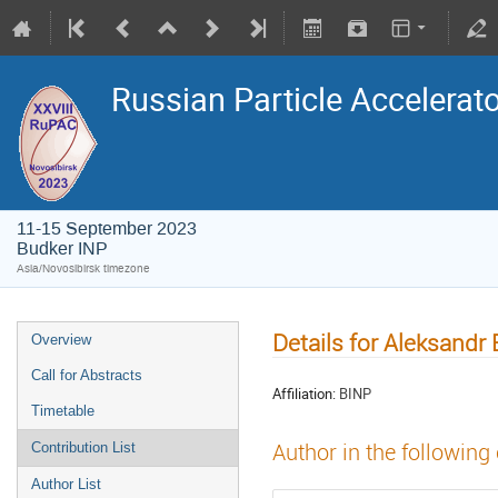
Russian Particle Accelerat
11-15 September 2023
Budker INP
Asia/Novosibirsk timezone
Details for Aleksandr 
Overview
Call for Abstracts
Affiliation:
BINP
Timetable
Author in the following
Contribution List
Author List