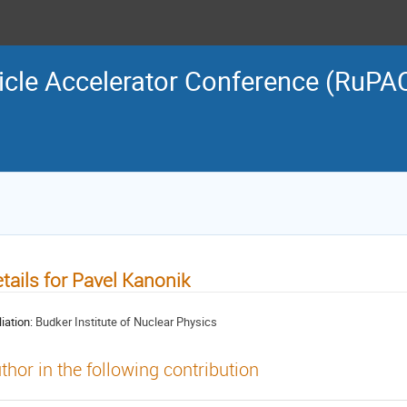
icle Accelerator Conference (RuPA
tails for Pavel Kanonik
liation:
Budker Institute of Nuclear Physics
thor in the following contribution