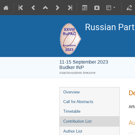
Russian Part
11-15 September 2023
Budker INP
Asia/Novosibirsk timezone
De
Overview
Call for Abstracts
Affi
Timetable
Au
Contribution List
Author List