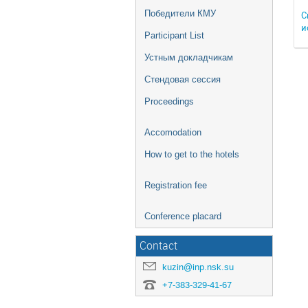
Победители КМУ
С
и
Participant List
Устным докладчикам
Стендовая сессия
Proceedings
Accomodation
How to get to the hotels
Registration fee
Conference placard
Contact
kuzin@inp.nsk.su
+7-383-329-41-67