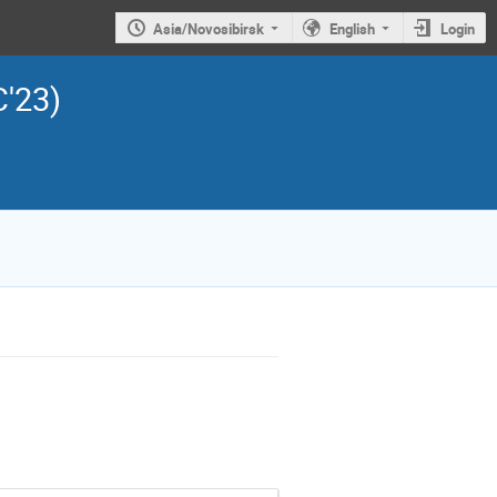
Asia/Novosibirsk
English
Login
C'23)