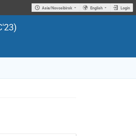
Asia/Novosibirsk
English
Login
C'23)