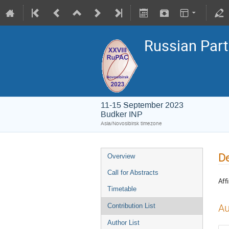
Russian Part
11-15 September 2023
Budker INP
Asia/Novosibirsk timezone
De
Overview
Call for Abstracts
Affi
Timetable
Au
Contribution List
Author List