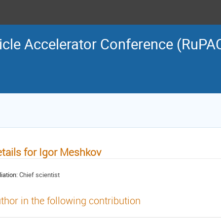
icle Accelerator Conference (RuPA
tails for Igor Meshkov
liation:
Chief scientist
thor in the following contribution