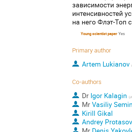
зависимости энер
интенсивностей ус
на него Флэт-Топ 
Young scientist paper
Yes
Primary author
Artem Lukianov
Co-authors
Dr
Igor Kalagin
(J
Mr
Vasiliy Semi
Kirill Gikal
Andrey Protaso
Mr
Denis Yakovl