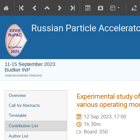
Russian Particle Accelerat
11-15 September 2023
Budker INP
Asia/Novosibirsk timezone
Experimental study of
Overview
various operating mo
Call for Abstracts
Timetable
12 Sep 2023, 17:00
1h 30m
Contribution List
Board: 050
Author List