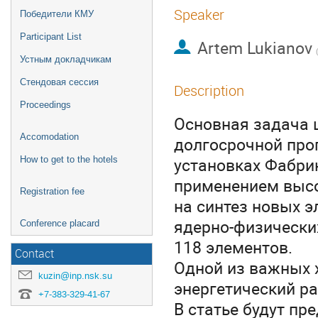
Speaker
Победители КМУ
Participant List
Artem Lukianov
Устным докладчикам
Стендовая сессия
Description
Proceedings
Основная задача 
Accomodation
долгосрочной про
установках Фабри
How to get to the hotels
применением высо
Registration fee
на синтез новых э
ядерно-физических
Conference placard
118 элементов.
Contact
Одной из важных 
kuzin@inp.nsk.su
энергетический ра
+7-383-329-41-67
В статье будут п