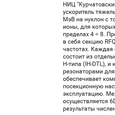
НИЦ "Курчатовски
ускоритель тяжелы
МэВ на нуклон с т
ионы, для которых
пределах 4 ÷ 8. 
в себя секцию RFQ
частотах. Каждая 
состоит из отдел
H-типа (IH-DTL), 
резонаторами для 
обеспечивает комп
посекционную нас
эксплуатацию. Ме
осуществляется 6
результаты числе