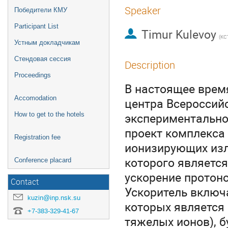
Speaker
Победители КМУ
Participant List
Timur Kulevoy
Устным докладчикам
Стендовая сессия
Description
Proceedings
В настоящее врем
Accomodation
центра Bcepoccийc
экcпepиментально
How to get to the hotels
проект комплекса
Registration fee
ионизирующих изл
которого являетс
Conference placard
ускорение протоно
Contact
Ускоритель включ
kuzin@inp.nsk.su
которых является 
+7-383-329-41-67
тяжелых ионов), б