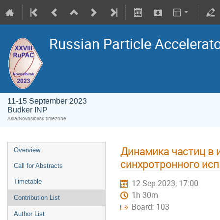
Russian Particle Accelerat
11-15 September 2023
Budker INP
Asia/Novosibirsk timezone
Динамика частиц в 
Overview
синхротронного исп
Call for Abstracts
Timetable
12 Sep 2023, 17:00
1h 30m
Contribution List
Board: 103
Author List