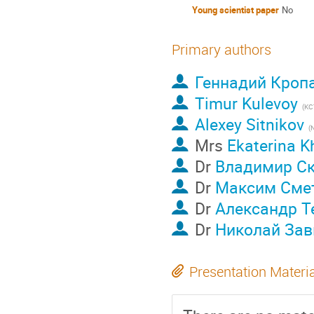
Young scientist paper
No
Primary authors
Геннадий Кроп
Timur Kulevoy
Alexey Sitnikov
(
Mrs
Ekaterina K
Dr
Владимир С
Dr
Максим Сме
Dr
Александр Т
Dr
Николай Зав
Presentation Materi