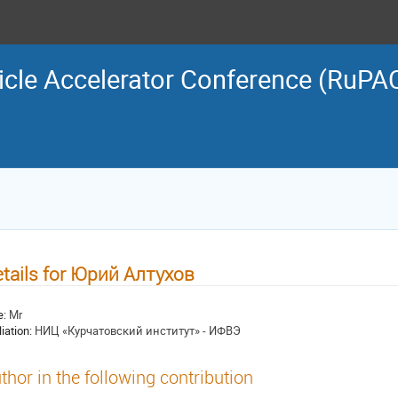
icle Accelerator Conference (RuPA
tails for Юрий Алтухов
e:
Mr
liation:
НИЦ «Курчатовский институт» - ИФВЭ
thor in the following contribution