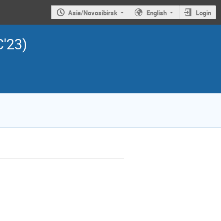
Asia/Novosibirsk
English
Login
C'23)