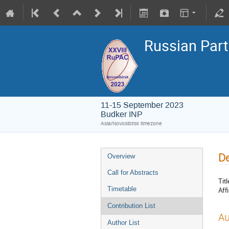
Russian Part
11-15 September 2023
Budker INP
Asia/Novosibirsk timezone
De
Overview
Call for Abstracts
Titl
Timetable
Affi
Contribution List
Au
Author List