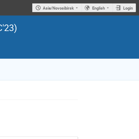
Asia/Novosibirsk
English
Login
C'23)