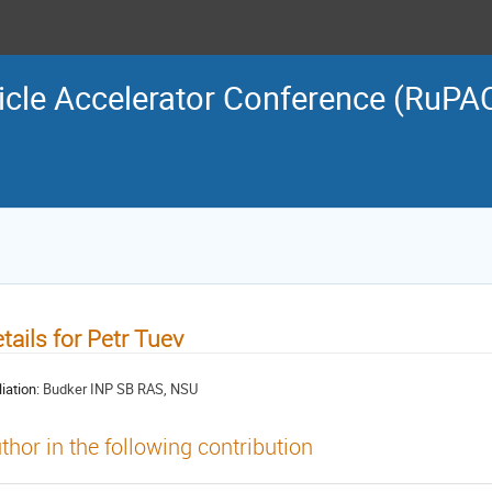
icle Accelerator Conference (RuPA
tails for Petr Tuev
liation:
Budker INP SB RAS, NSU
thor in the following contribution