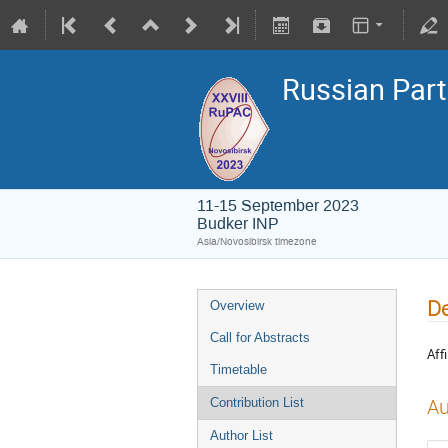
Russian Part
11-15 September 2023
Budker INP
Asia/Novosibirsk timezone
De
Overview
Call for Abstracts
Affi
Timetable
Au
Contribution List
Author List