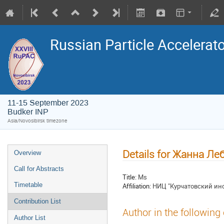
Russian Particle Accelerat
11-15 September 2023
Budker INP
Asia/Novosibirsk timezone
Details for Жанна Ле
Overview
Call for Abstracts
Title:
Ms
Timetable
Affiliation:
НИЦ "Курчатовский инс
Contribution List
Author in the following
Author List