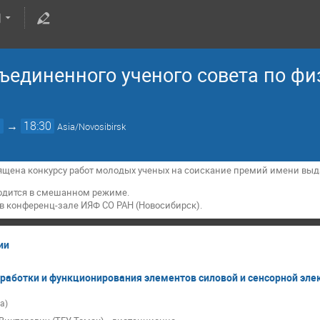
ъединенного ученого совета по ф
0
→
18:30
Asia/Novosibirsk
ящена конкурсу работ молодых ученых на соискание премий имени вы
одится в смешанном режиме.
 в конференц-зале ИЯФ СО РАН (Новосибирск).
ии
работки и функционирования элементов силовой и сенсорной элек
а)