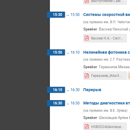
Выступление Самцов_fin.pdf
Системы скоростной ви
15:30
→
15:50
(на премию им. В.П. Чебота
Speaker
:
Васнев Николай 
Васнев Н.А. - Системы скоростной визуализации.pdf
Нелинейная фотоника с
15:50
→
16:10
(на премию им. С.Г. Раутиа
Speaker
:
Гервазиев Михаи
Гервазиев_ИАиЭ.pdf
Перерыв
16:10
→
16:30
Методы диагностики а
16:30
→
16:50
(на премию им. В.Е. Зуева)
Speaker
:
Шиховцев Артем 
НОВ2024Шиховцев.pdf