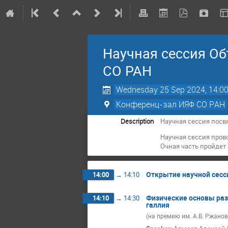
Научная сессия Об
СО РАН
Wednesday 25 Sep 2024, 14:0
Конференц-зал ИЯФ СО РАН
Description
Научная сессия посв
Научная сессия пров
Очная часть пройдет
Открытие научной сесс
14:00
→
14:10
Физические основы раз
14:10
→
14:30
галлия
(на премию им. А.В. Ржанов