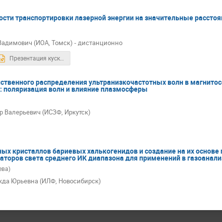
ти транспортировки лазерной энергии на значительные расстоя
Вадимович (ИОА, Томск) - дистанционно
Презентация кусков.pptx
ственного распределения ультранизкочастотных волн в магнито
: поляризация волн и влияние плазмосферы
р Валерьевич (ИСЗФ, Иркутск)
ых кристаллов бариевых халькогенидов и создание на их основ
аторов света среднего ИК диапазона для применений в газоанали
ева)
да Юрьевна (ИЛФ, Новосибирск)