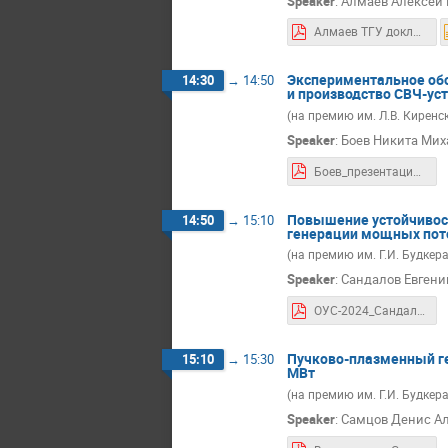
Speaker
:
Алмаев Алексей В
Алмаев ТГУ доклад КМУ СО РАН.pdf
Экспериментальное обо
14:30
→
14:50
и производство СВЧ-ус
(на премию им. Л.В. Киренс
Speaker
:
Боев Никита Мих
Боев_презентация_25.09.2024.pdf
Повышение устойчивост
14:50
→
15:10
генерации мощных пото
(на премию им. Г.И. Будкера
Speaker
:
Сандалов Евгени
ОУС-2024_Сандалов Е.С.-финал-2.pdf
Пучково-плазменный г
15:10
→
15:30
МВт
(на премию им. Г.И. Будкера
Speaker
:
Самцов Денис Ал