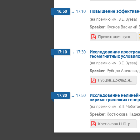
Повышение эффективнос
16:50
→
17:10
(на премию им. В.Е. Зуева)
Speaker
:
Кусков Василий 
Презентация кусков.pdf
Исследование простран
17:10
→
17:30
геомагнитных условиях
(на премию им. В.Е. Зуева)
Speaker
:
Рубцов Александ
Рубцов_Доклад_на_ОУС_физ_СО_РАН.pdf
Исследование нелинейн
17:30
→
17:50
параметрических генер
(на премию им. В.П. Чебота
Speaker
:
Костюкова Надеж
Костюкова Н.Ю..pdf