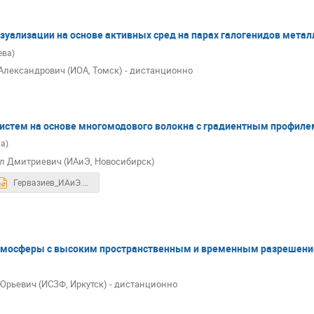
зуализации на основе активных сред на парах галогенидов метал
ева)
Александрович (ИОА, Томск) - дистанционно
истем на основе многомодового волокна с градиентным профиле
на)
л Дмитриевич (ИАиЭ, Новосибирск)
Гервазиев_ИАиЭ.pptx
тмосферы с высоким пространственным и временным разрешен
Юрьевич (ИСЗФ, Иркутск) - дистанционно