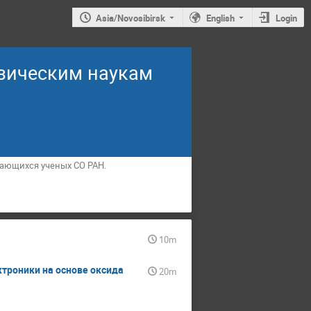
Asia/Novosibirsk
English
Login
изическим наукам
дающихся ученых СО РАН.
10m
троники на основе оксида
20m