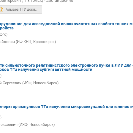
икторович (ТГУ, Томск) - дистанционно
Алмаев ТГУ доклад КМУ СО РАН.pptx
рудование для исследований высокочастотных свойств тонких м
тройств
кого)
айлович (ИФ КНЦ, Красноярск)
и сильноточного релятивистского электронного пучка в ЛИУ для 
ков ТГц излучения субгигаваттной мощности
)
й Сергеевич (ИЯФ, Новосибирск)
енератор импульсов ТГц излучения микросекундной длительност
)
ексеевич (ИЯФ, Новосибирск)