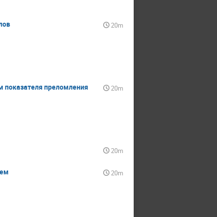
лов
20m
м показателя преломления
20m
20m
ием
20m