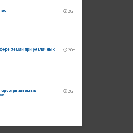
ния
20m
сфере Земли при различных
20m
е перестраиваемых
20m
зе