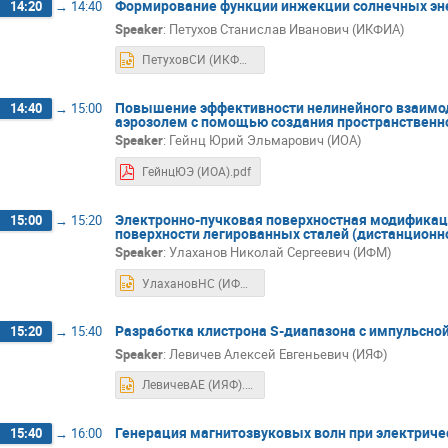
Формирование функции инжекции солнечных эне
14:20
→
14:40
Speaker
:
Петухов Станислав Иванович (ИКФИА)
ПетуховСИ (ИКФИА).pptx
Повышение эффективности нелинейного взаимод
14:40
→
15:00
аэрозолем с помощью создания пространственно
Speaker
:
Гейнц Юрий Эльмарович (ИОА)
ГейнцЮЭ (ИОА).pdf
Электронно-пучковая поверхностная модификац
15:00
→
15:20
поверхности легированных сталей (дистанционн
Speaker
:
Улаханов Николай Сергеевич (ИФМ)
УлахановНС (ИФМ).pptx
Разработка клистрона S-диапазона с импульсно
15:20
→
15:40
Speaker
:
Левичев Алексей Евгеньевич (ИЯФ)
ЛевичевАЕ (ИЯФ).pptx
Генерация магнитозвуковых волн при электрич
15:40
→
16:00