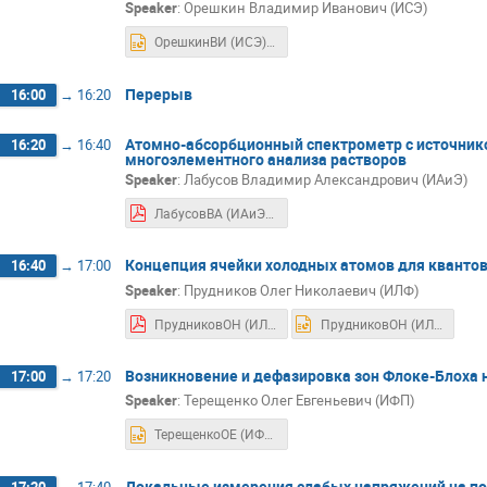
Speaker
:
Орешкин Владимир Иванович (ИСЭ)
ОрешкинВИ (ИСЭ).ppt
Перерыв
16:00
→
16:20
Атомно-абсорбционный спектрометр с источник
16:20
→
16:40
многоэлементного анализа растворов
Speaker
:
Лабусов Владимир Александрович (ИАиЭ)
ЛабусовВА (ИАиЭ).pdf
Концепция ячейки холодных атомов для квантов
16:40
→
17:00
Speaker
:
Прудников Олег Николаевич (ИЛФ)
ПрудниковОН (ИЛФ).pdf
ПрудниковОН (ИЛФ).pptx
Возникновение и дефазировка зон Флоке-Блоха
17:00
→
17:20
Speaker
:
Терещенко Олег Евгеньевич (ИФП)
ТерещенкоОЕ (ИФП).pptx
Локальные измерения слабых напряжений на пов
17:20
→
17:40