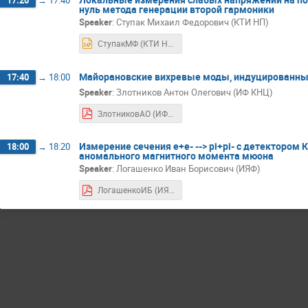
нуль метода генерации второй гармоники
Speaker
:
Ступак Михаил Федорович (КТИ НП)
СтупакМФ (КТИ НП).pptx
Майорановские вихревые моды, индуцированны
17:40
→
18:00
Speaker
:
Злотников Антон Олегович (ИФ КНЦ)
ЗлотниковАО (ИФ КНЦ).pdf
Измерение сечения e+e- --> pi+pi- с детекторо
18:00
→
18:20
аномального магнитного момента мюона
Speaker
:
Логашенко Иван Борисович (ИЯФ)
ЛогашенкоИБ (ИЯФ).pdf