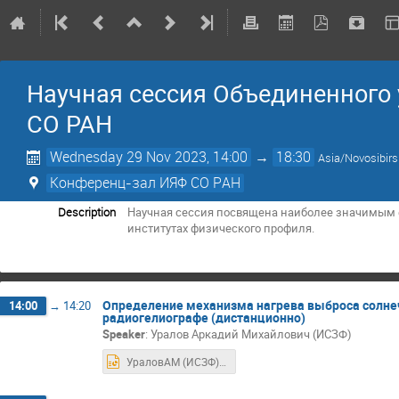
Научная сессия Объединенного 
СО РАН
Wednesday 29 Nov 2023, 14:00
→
18:30
Asia/Novosibirs
Конференц-зал ИЯФ СО РАН
Description
Научная сессия посвящена наиболее значимым 
институтах физического профиля.
Определение механизма нагрева выброса солн
14:00
→
14:20
радиогелиографе (дистанционно)
Speaker
:
Уралов Аркадий Михайлович (ИСЗФ)
УраловАМ (ИСЗФ).pptx